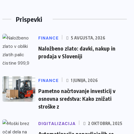
Prispevki
FINANCE
5 AVGUSTA, 2026
Naložbeno zlato: davki, nakup in
prodaja v Sloveniji
FINANCE
1 JUNIJA, 2026
Pametno načrtovanje investicij v
osnovna sredstva: Kako znižati
stroške z
DIGITALIZACIJA
2 OKTOBRA, 2025
Avtomatizacija ponavljajočih se