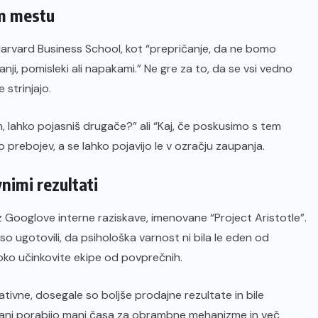
em mestu
arvard Business School, kot “prepričanje, da ne bomo
anji, pomisleki ali napakami.” Ne gre za to, da se vsi vedno
 strinjajo.
, lahko pojasniš drugače?” ali “Kaj, če poskusimo s tem
 prebojev, a se lahko pojavijo le v ozračju zaupanja.
nimi rezultati
z Googlove interne raziskave, imenovane “Project Aristotle”.
 so ugotovili, da psihološka varnost ni bila le eden od
soko učinkovite ekipe od povprečnih.
ativne, dosegale so boljše prodajne rezultate in bile
 člani porabijo manj časa za obrambne mehanizme in več