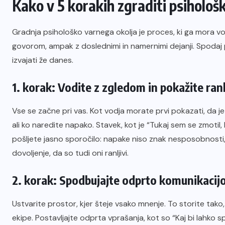
Kako v 5 korakih zgraditi psihološk
Gradnja psihološko varnega okolja je proces, ki ga mora vo
govorom, ampak z doslednimi in namernimi dejanji. Spodaj p
izvajati že danes.
1. korak: Vodite z zgledom in pokažite ranl
Vse se začne pri vas. Kot vodja morate prvi pokazati, da je
ali ko naredite napako. Stavek, kot je “Tukaj sem se zmotil,
pošljete jasno sporočilo: napake niso znak nesposobnosti,
dovoljenje, da so tudi oni ranljivi.
2. korak: Spodbujajte odprto komunikacijo
Ustvarite prostor, kjer šteje vsako mnenje. To storite tako
ekipe. Postavljajte odprta vprašanja, kot so “Kaj bi lahko sp