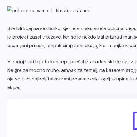
Ste bili kdaj na sestanku, kjer je v zraku visela odlična ideja
je projekt zašel v težave, ker se je nekdo bal priznati manj
osamljeni primeri, ampak simptomi okolja, kjer manjka ključ
V zadnjih letih je ta koncept prešel iz akademskih krogov v
Ne gre za modno muho, ampak za temelj, na katerem stojijo
nje so tudi najbolj talentirani posamezniki zgolj skupina lj
ekipa.