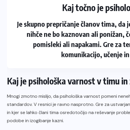
Kaj točno je psihol
Je skupno prepričanje članov tima, da
nihče ne bo kaznovan ali ponižan, če
pomisleki ali napakami. Gre za t
komunikacijo, učenje in
Kaj je psihološka varnost v timu in
Mnogi zmotno mislijo, da psihološka varnost pomeni nenehno
standardov. V resnici je ravno nasprotno. Gre za ustvarjanj
in kjer se lahko člani tima osredotočijo na reševanje prob
podobe in izogibanje kazni.