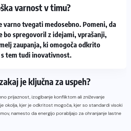
oška varnost v timu?
 je varno tvegati medosebno. Pomeni, da
 bo spregovoril z idejami, vprašanji,
emelj zaupanja, ki omogoča odkrito
 s tem tudi inovativnost.
 zakaj je ključna za uspeh?
 prijaznost, izogibanje konfliktom ali zniževanje
e okolja, kjer je odkritost mogoča, kjer so standardi visoki
lemov, namesto da energijo porabljajo za ohranjanje lastne