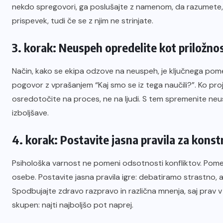
nekdo spregovori, ga poslušajte z namenom, da razumete, n
prispevek, tudi če se z njim ne strinjate.
3. korak: Neuspeh opredelite kot priložnos
Način, kako se ekipa odzove na neuspeh, je ključnega pom
pogovor z vprašanjem “Kaj smo se iz tega naučili?”. Ko proj
osredotočite na proces, ne na ljudi. S tem spremenite neu
izboljšave.
4. korak: Postavite jasna pravila za konst
Psihološka varnost ne pomeni odsotnosti konfliktov. Pomeni
osebe. Postavite jasna pravila igre: debatiramo strastno
Spodbujajte zdravo razpravo in različna mnenja, saj prav v tr
skupen: najti najboljšo pot naprej.