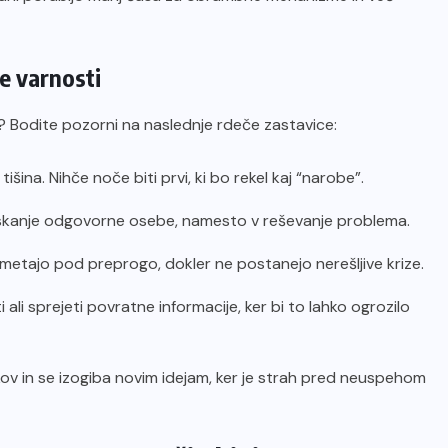
e varnosti
e? Bodite pozorni na naslednje rdeče zastavice:
išina. Nihče noče biti prvi, ki bo rekel kaj “narobe”.
 iskanje odgovorne osebe, namesto v reševanje problema.
etajo pod preprogo, dokler ne postanejo nerešljive krize.
ali sprejeti povratne informacije, ker bi to lahko ogrozilo
ov in se izogiba novim idejam, ker je strah pred neuspehom