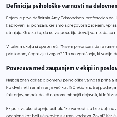
Definicija psihološke varnosti na delovn
Pojem je prva definirala Amy Edmondson, profesorica na H
kaznovani ali ponižani, ker smo spregovorili z idejami, vpraš
strinjajo. Gre za to, da se vsi počutijo dovolj varne, da se ne
V takem okolju si upate reči: “Nisem prepričan, da razumem
pristopom, čeprav je tvegan?” To so vprašanja, ki vodijo do
Povezava med zaupanjem v ekipi in poslov
Najbolj znan dokaz o pomenu psihološke varnosti prihaja i
Po dveh letih analiziranja več kot 180 ekip znotraj podjetja
faktorjev, ampak daleč najpomembnejši dejavnik, ki loči vi
Ekipe z visoko stopnjo psihološke varnosti so bile bolj inov
ocenjene kot bolj učinkovite s strani vodstva. Zakaj? Ker