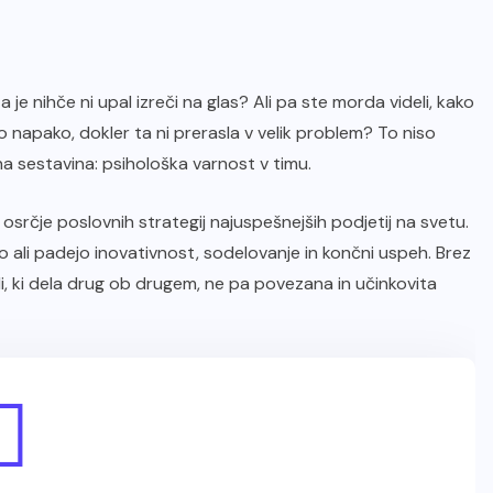
, a je nihče ni upal izreči na glas? Ali pa ste morda videli, kako
šo napako, dokler ta ni prerasla v velik problem? To niso
na sestavina: psihološka varnost v timu.
 osrčje poslovnih strategij najuspešnejših podjetij na svetu.
 ali padejo inovativnost, sodelovanje in končni uspeh. Brez
udi, ki dela drug ob drugem, ne pa povezana in učinkovita