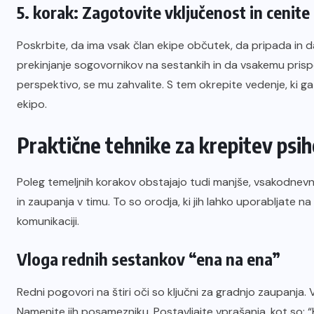
5. korak: Zagotovite vključenost in cenite
Poskrbite, da ima vsak član ekipe občutek, da pripada in d
prekinjanje sogovornikov na sestankih in da vsakemu pri
perspektivo, se mu zahvalite. S tem okrepite vedenje, ki ga ž
ekipo.
Praktične tehnike za krepitev psi
Poleg temeljnih korakov obstajajo tudi manjše, vsakodnevn
in zaupanja v timu. To so orodja, ki jih lahko uporabljate na
komunikaciji.
Vloga rednih sestankov “ena na ena”
Redni pogovori na štiri oči so ključni za gradnjo zaupanja
Namenite jih posamezniku. Postavljajte vprašanja, kot so: “