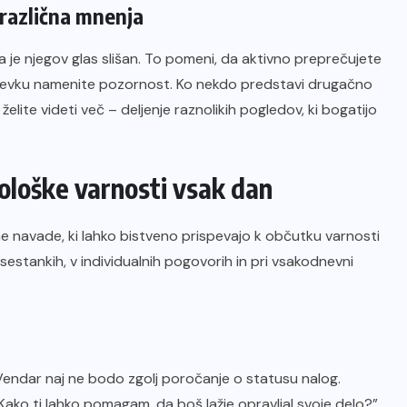
 različna mnenja
a je njegov glas slišan. To pomeni, da aktivno preprečujete
spevku namenite pozornost. Ko nekdo predstavi drugačno
elite videti več – deljenje raznolikih pogledov, ki bogatijo
hološke varnosti vsak dan
e navade, ki lahko bistveno prispevajo k občutku varnosti
 sestankih, v individualnih pogovorih in pri vsakodnevni
. Vendar naj ne bodo zgolj poročanje o statusu nalog.
Kako ti lahko pomagam, da boš lažje opravljal svoje delo?”,