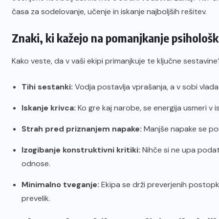
časa za sodelovanje, učenje in iskanje najboljših rešitev.
Znaki, ki kažejo na pomanjkanje psihološk
Kako veste, da v vaši ekipi primanjkuje te ključne sestavin
Tihi sestanki:
Vodja postavlja vprašanja, a v sobi vlada t
Iskanje krivca:
Ko gre kaj narobe, se energija usmeri v
Strah pred priznanjem napake:
Manjše napake se pom
Izogibanje konstruktivni kritiki:
Nihče si ne upa podati 
odnose.
Minimalno tveganje:
Ekipa se drži preverjenih postopk
prevelik.