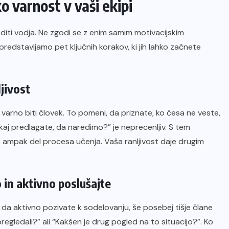
o varnost v vaši ekipi
diti vodja. Ne zgodi se z enim samim motivacijskim
redstavljamo pet ključnih korakov, ki jih lahko začnete
jivost
 varno biti človek. To pomeni, da priznate, ko česa ne veste,
 kaj predlagate, da naredimo?” je neprecenljiv. S tem
 ampak del procesa učenja. Vaša ranljivost daje drugim
 in aktivno poslušajte
, da aktivno pozivate k sodelovanju, še posebej tišje člane
regledali?” ali “Kakšen je drug pogled na to situacijo?”. Ko