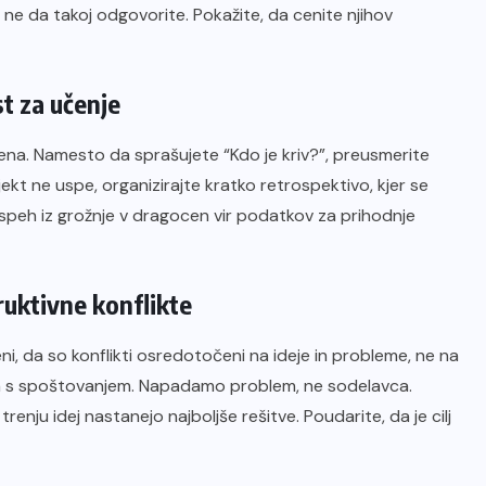
e da takoj odgovorite. Pokažite, da cenite njihov
t za učenje
ena. Namesto da sprašujete “Kdo je kriv?”, preusmerite
ekt ne uspe, organizirajte kratko retrospektivo, kjer se
speh iz grožnje v dragocen vir podatkov za prihodnje
ruktivne konflikte
, da so konflikti osredotočeni na ideje in probleme, ne na
, a s spoštovanjem. Napadamo problem, ne sodelavca.
enju idej nastanejo najboljše rešitve. Poudarite, da je cilj